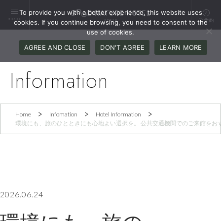
To provide you with a better experience, this website uses
menu
ご予約
cookies. If you continue browsing, you need to consent to the
use of cookies.
AGREE AND CLOSE
DON'T AGREE
LEARN MORE
Information
Home
Infomation
Hotel Information
環境にも、旅のひとときにも心地よい選択を。 公共交通機関でのご来館をお
2026.06.24