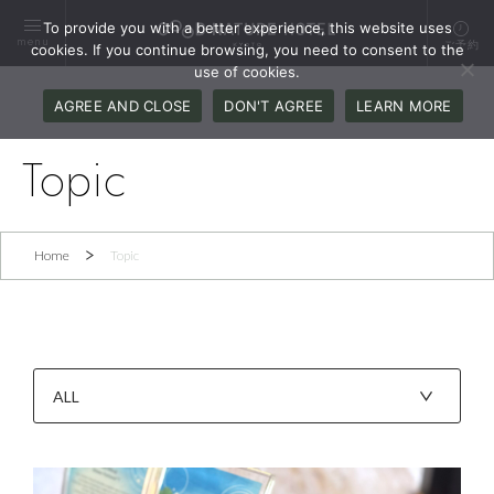
To provide you with a better experience, this website uses
menu
ご予約
cookies. If you continue browsing, you need to consent to the
use of cookies.
AGREE AND CLOSE
DON'T AGREE
LEARN MORE
Topic
Home
Topic